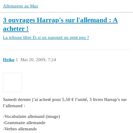
Allemagne au Max
3 ouvrages Harrap's sur l'allemand : A
acheter !
La tribune libre
Et si on papotait un petit peu ?
Heiko
1
Mai 20, 2009, 7:24
Samedi dernier j’ai acheté pour 5,50 € l’unité, 3 livres Harrap’s sur
l’allemand :
-Vocabulaire allemand (image)
-Grammaire allemande
-Verbes allemands