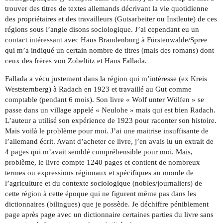
trouver des titres de textes allemands décrivant la vie quotidienne
des propriétaires et des travailleurs (Gutsarbeiter ou Instleute) de ces
régions sous l’angle disons sociologique. J’ai cependant eu un
contact intéressant avec Haus Brandenburg à Fürstenwalde/Spree
qui m’a indiqué un certain nombre de titres (mais des romans) dont
ceux des frères von Zobeltitz et Hans Fallada.
Fallada a vécu justement dans la région qui m’intéresse (ex Kreis
Weststernberg) à Radach en 1923 et travaillé au Gut comme
comptable (pendant 6 mois). Son livre « Wolf unter Wölfen » se
passe dans un village appelé « Neulohe » mais qui est bien Radach.
L’auteur a utilisé son expérience de 1923 pour raconter son histoire.
Mais voilà le problème pour moi. J’ai une maitrise insuffisante de
l’allemand écrit. Avant d’acheter ce livre, j’en avais lu un extrait de
4 pages qui m’avait semblé compréhensible pour moi. Mais,
problème, le livre compte 1240 pages et contient de nombreux
termes ou expressions régionaux et spécifiques au monde de
l’agriculture et du contexte sociologique (nobles/journaliers) de
cette région à cette époque qui ne figurent même pas dans les
dictionnaires (bilingues) que je possède. Je déchiffre péniblement
page après page avec un dictionnaire certaines parties du livre sans