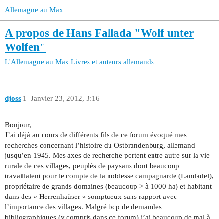
Allemagne au Max
A propos de Hans Fallada "Wolf unter
Wolfen"
L'Allemagne au Max
Livres et auteurs allemands
djoss
1
Janvier 23, 2012, 3:16
Bonjour,
J’ai déjà au cours de différents fils de ce forum évoqué mes
recherches concernant l’histoire du Ostbrandenburg, allemand
jusqu’en 1945. Mes axes de recherche portent entre autre sur la vie
rurale de ces villages, peuplés de paysans dont beaucoup
travaillaient pour le compte de la noblesse campagnarde (Landadel),
propriétaire de grands domaines (beaucoup > à 1000 ha) et habitant
dans des « Herrenhaüser » somptueux sans rapport avec
l’importance des villages. Malgré bcp de demandes
bibliographiques (y compris dans ce forum) j’ai beaucoup de mal à