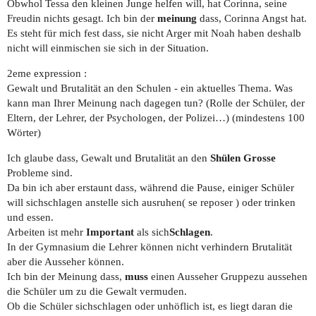
Obwhol Tessa den kleinen Junge helfen will, hat Corinna, seine
Freudin nichts gesagt. Ich bin der
meinung
dass, Corinna Angst hat.
Es steht für mich fest dass, sie nicht Arger mit Noah haben deshalb
nicht will einmischen sie sich in der Situation.
2eme expression :
Gewalt und Brutalität an den Schulen - ein aktuelles Thema. Was
kann man Ihrer Meinung nach dagegen tun? (Rolle der Schüler, der
Eltern, der Lehrer, der Psychologen, der Polizei…) (mindestens 100
Wörter)
Ich glaube dass, Gewalt und Brutalität an den
Shülen Grosse
Probleme sind.
Da bin ich aber erstaunt dass, während die Pause, einiger Schüler
will sichschlagen anstelle sich ausruhen( se reposer ) oder trinken
und essen.
Arbeiten ist mehr
Important
als sich
Schlagen
.
In der Gymnasium die Lehrer können nicht verhindern Brutalität
aber die Ausseher können.
Ich bin der Meinung dass,
muss
einen Ausseher Gruppezu aussehen
die Schüler um zu die Gewalt vermuden.
Ob die Schüler sichschlagen oder unhöflich ist, es liegt daran die