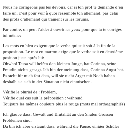
Nous ne corrigeons pas les devoirs, car si ton prof te demande d’en
faire un, c’est pour voir à quoi ressemble ton allemand, pas celui
des profs d’allemand qui trainent sur les forums.
Par contre, on peut t’aider à ouvrir les yeux pour que tu te corriges
toi-même:
Les mots en bleu exigent que le verbe qui suit soit à la fin de la
proposition. Le mot en marron exige que le verbe soit en deuxième
position juste après lui:
Obwhol Tessa will helfen den kleinen Junge, hat Corinna, seine
Freudin nichts gesagt. Ich bin der meinung dass, Corinna Angst hat.
Es steht für mich fest dass, will sie nicht Arger mit Noah haben
deshalb sie sich in der Situation nicht einmischen.
Vérifie le pluriel de : Problem,
Vérifie quel cas suit la préposition : während
Toujours les mêmes couleurs plus le rouge (mots mal orthographiés)
Ich glaube dass, Gewalt und Brutalität an den Shulen Grossen
Problemen sind.
Da bin ich aber erstaunt dass, während die Pause, einiger Schüler