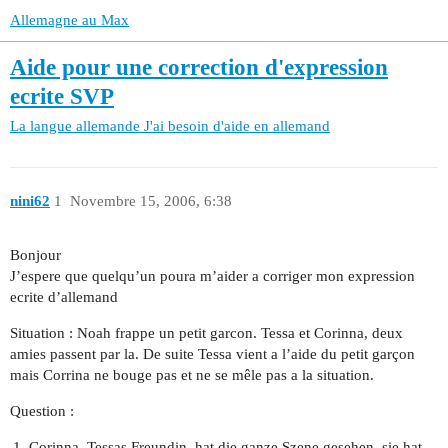
Allemagne au Max
Aide pour une correction d'expression
ecrite SVP
La langue allemande
J'ai besoin d'aide en allemand
nini62
1
Novembre 15, 2006, 6:38
Bonjour
J’espere que quelqu’un poura m’aider a corriger mon expression
ecrite d’allemand
Situation : Noah frappe un petit garcon. Tessa et Corinna, deux
amies passent par la. De suite Tessa vient a l’aide du petit garçon
mais Corrina ne bouge pas et ne se mêle pas a la situation.
Question :
Corinna, Tessas Freundin, hat die ganze Szene gesehen, sie hat