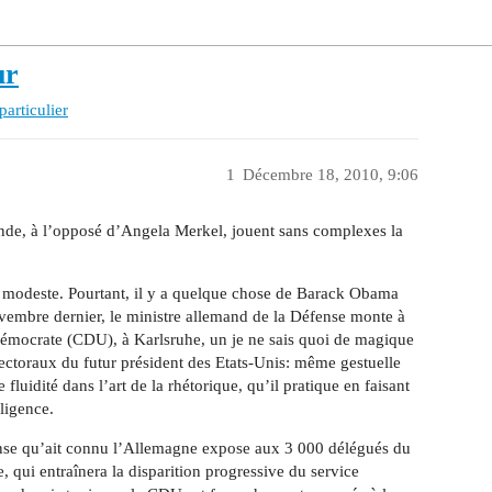
ur
particulier
1
Décembre 18, 2010, 9:06
ande, à l’opposé d’Angela Merkel, jouent sans complexes la
n de modeste. Pourtant, il y a quelque chose de Barack Obama
embre dernier, le ministre allemand de la Défense monte à
démocrate (CDU), à Karlsruhe, un je ne sais quoi de magique
lectoraux du futur président des Etats-Unis: même gestuelle
uidité dans l’art de la rhétorique, qu’il pratique en faisant
lligence.
fense qu’ait connu l’Allemagne expose aux 3 000 délégués du
, qui entraînera la disparition progressive du service