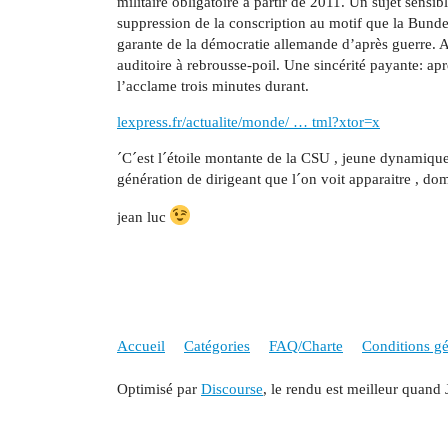
militaire obligatoire à partir de 2011. Un sujet sens
suppression de la conscription au motif que la Bun
garante de la démocratie allemande d’après guerre. A
auditoire à rebrousse-poil. Une sincérité payante: apr
l’acclame trois minutes durant.
lexpress.fr/actualite/monde/ … tml?xtor=x
´C´est l´étoile montante de la CSU , jeune dynamique,
génération de dirigeant que l´on voit apparaitre , d
jean luc
Accueil
Catégories
FAQ/Charte
Conditions gén
Optimisé par
Discourse
, le rendu est meilleur quand 