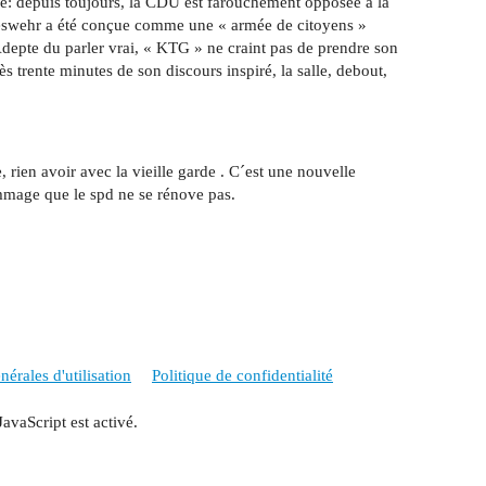
ible: depuis toujours, la CDU est farouchement opposée à la
deswehr a été conçue comme une « armée de citoyens »
depte du parler vrai, « KTG » ne craint pas de prendre son
ès trente minutes de son discours inspiré, la salle, debout,
 rien avoir avec la vieille garde . C´est une nouvelle
ommage que le spd ne se rénove pas.
érales d'utilisation
Politique de confidentialité
JavaScript est activé.