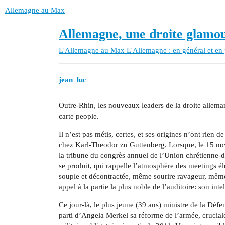
Allemagne au Max
Allemagne, une droite glamo
L'Allemagne au Max
L'Allemagne : en général et en 
jean_luc
Outre-Rhin, les nouveaux leaders de la droite allem
carte people.
Il n’est pas métis, certes, et ses origines n’ont rie
chez Karl-Theodor zu Guttenberg. Lorsque, le 15 nov
la tribune du congrès annuel de l’Union chrétienne-
se produit, qui rappelle l’atmosphère des meetings é
souple et décontractée, même sourire ravageur, même fl
appel à la partie la plus noble de l’auditoire: son inte
Ce jour-là, le plus jeune (39 ans) ministre de la Dé
parti d’Angela Merkel sa réforme de l’armée, cruciale