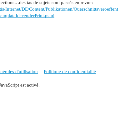
lections…des tas de sujets sont passés en revue:
atis/Internet/DE/Content/Publikationen/Querschnittsveroeffent
templateId=renderPrint.psml
érales d'utilisation
Politique de confidentialité
JavaScript est activé.