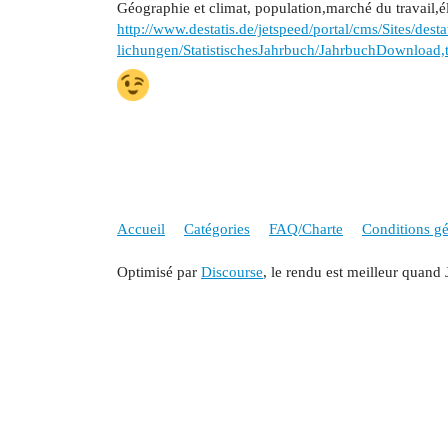
Géographie et climat, population,marché du travail,é
http://www.destatis.de/jetspeed/portal/cms/Sites/dest
lichungen/StatistischesJahrbuch/JahrbuchDownload,
Accueil
Catégories
FAQ/Charte
Conditions gén
Optimisé par
Discourse
, le rendu est meilleur quand 