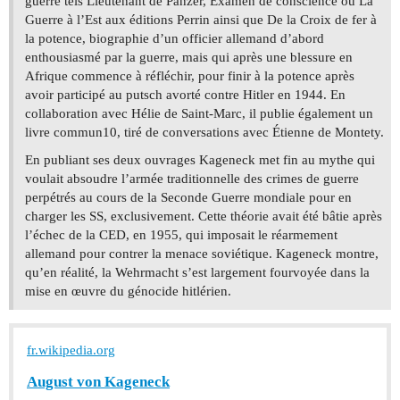
guerre tels Lieutenant de Panzer, Examen de conscience ou La
Guerre à l’Est aux éditions Perrin ainsi que De la Croix de fer à
la potence, biographie d’un officier allemand d’abord
enthousiasmé par la guerre, mais qui après une blessure en
Afrique commence à réfléchir, pour finir à la potence après
avoir participé au putsch avorté contre Hitler en 1944. En
collaboration avec Hélie de Saint-Marc, il publie également un
livre commun10, tiré de conversations avec Étienne de Montety.
En publiant ses deux ouvrages Kageneck met fin au mythe qui
voulait absoudre l’armée traditionnelle des crimes de guerre
perpétrés au cours de la Seconde Guerre mondiale pour en
charger les SS, exclusivement. Cette théorie avait été bâtie après
l’échec de la CED, en 1955, qui imposait le réarmement
allemand pour contrer la menace soviétique. Kageneck montre,
qu’en réalité, la Wehrmacht s’est largement fourvoyée dans la
mise en œuvre du génocide hitlérien.
fr.wikipedia.org
August von Kageneck