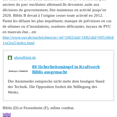
anciens du parc nucléaires allemand.Ils devraient ,suite aux
décisions du gouvernement, être maintenus en activité jusqu’en
2020. Biblis B devait à l’origine cesser toute activité en 2012.
Parmi les défauts les plus inquiètants; manque de prévisions en cas
de séïsmes ou d’inondations, soudures déficiantes, tuyaux de PVC
en mauvais état…etc
http://www.swr.de/nachrichten/rp/-/id=1682/nid=1682/did=6953464/
1rg2ea5/index.html
abendblatt.de
80 Sicherheitsmängel in Kraftwerk
Biblis ausgemacht
Der Atommeiler entspreche nicht mehr dem heutigen Stand
der Technik. Die Opposition fordert die Stilllegung des
Werks.
Biblis (D) et Fessenheim (F), même combat.