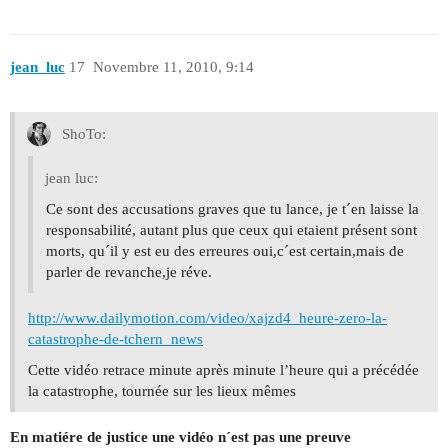
jean_luc
17
Novembre 11, 2010, 9:14
ShoTo:
jean luc:
Ce sont des accusations graves que tu lance, je t´en laisse la
responsabilité, autant plus que ceux qui etaient présent sont
morts, qu´il y est eu des erreures oui,c´est certain,mais de
parler de revanche,je réve.
http://www.dailymotion.com/video/xajzd4_heure-zero-la-
catastrophe-de-tchern_news
Cette vidéo retrace minute après minute l’heure qui a précédée
la catastrophe, tournée sur les lieux mêmes
En matiére de justice une vidéo n´est pas une preuve