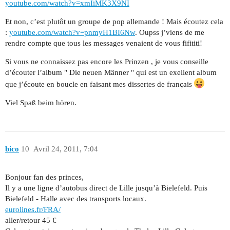
youtube.com/watch?v=xmIiMK3X9NI
Et non, c’est plutôt un groupe de pop allemande ! Mais écoutez cela
:
youtube.com/watch?v=pnmyH1BI6Nw
. Oupss j’viens de me
rendre compte que tous les messages venaient de vous fifititi!
Si vous ne connaissez pas encore les Prinzen , je vous conseille
d’écouter l’album " Die neuen Männer " qui est un exellent album
que j’écoute en boucle en faisant mes dissertes de français
Viel Spaß beim hören.
bico
10
Avril 24, 2011, 7:04
Bonjour fan des princes,
Il y a une ligne d’autobus direct de Lille jusqu’à Bielefeld. Puis
Bielefeld - Halle avec des transports locaux.
eurolines.fr/FRA/
aller/retour 45 €