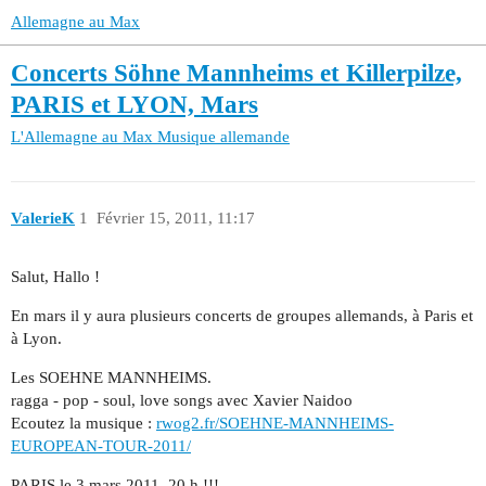
Allemagne au Max
Concerts Söhne Mannheims et Killerpilze,
PARIS et LYON, Mars
L'Allemagne au Max
Musique allemande
ValerieK
1
Février 15, 2011, 11:17
Salut, Hallo !
En mars il y aura plusieurs concerts de groupes allemands, à Paris et
à Lyon.
Les SOEHNE MANNHEIMS.
ragga - pop - soul, love songs avec Xavier Naidoo
Ecoutez la musique :
rwog2.fr/SOEHNE-MANNHEIMS-
EUROPEAN-TOUR-2011/
PARIS le 3 mars 2011, 20 h !!!