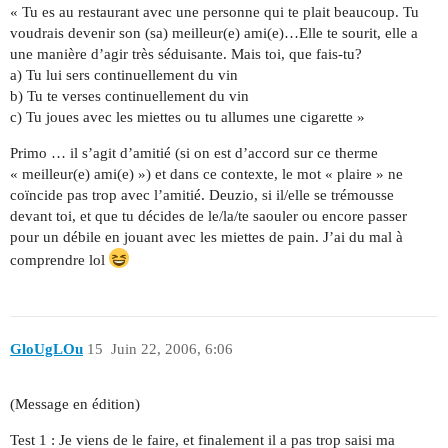
« Tu es au restaurant avec une personne qui te plait beaucoup. Tu
voudrais devenir son (sa) meilleur(e) ami(e)…Elle te sourit, elle a
une manière d’agir très séduisante. Mais toi, que fais-tu?
a) Tu lui sers continuellement du vin
b) Tu te verses continuellement du vin
c) Tu joues avec les miettes ou tu allumes une cigarette »
Primo … il s’agit d’amitié (si on est d’accord sur ce therme
« meilleur(e) ami(e) ») et dans ce contexte, le mot « plaire » ne
coïncide pas trop avec l’amitié. Deuzio, si il/elle se trémousse
devant toi, et que tu décides de le/la/te saouler ou encore passer
pour un débile en jouant avec les miettes de pain. J’ai du mal à
comprendre lol
GloUgLOu
15
Juin 22, 2006, 6:06
(Message en édition)
Test 1 : Je viens de le faire, et finalement il a pas trop saisi ma