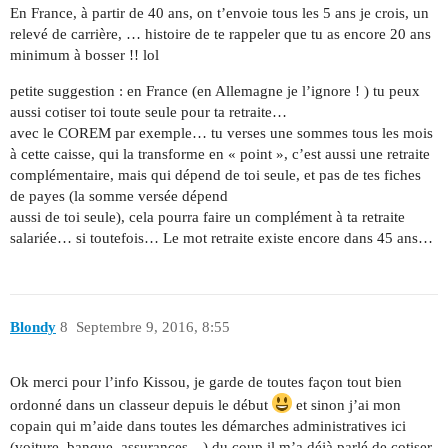
En France, à partir de 40 ans, on t’envoie tous les 5 ans je crois, un
relevé de carrière, … histoire de te rappeler que tu as encore 20 ans
minimum à bosser !! lol
petite suggestion : en France (en Allemagne je l’ignore ! ) tu peux
aussi cotiser toi toute seule pour ta retraite…
avec le COREM par exemple… tu verses une sommes tous les mois
à cette caisse, qui la transforme en « point », c’est aussi une retraite
complémentaire, mais qui dépend de toi seule, et pas de tes fiches
de payes (la somme versée dépend
aussi de toi seule), cela pourra faire un complément à ta retraite
salariée… si toutefois… Le mot retraite existe encore dans 45 ans…
Blondy
8
Septembre 9, 2016, 8:55
Ok merci pour l’info Kissou, je garde de toutes façon tout bien
ordonné dans un classeur depuis le début
et sinon j’ai mon
copain qui m’aide dans toutes les démarches administratives ici
(voiture, banque, assurances…) du coup il m’a déjà parlé de cotiser