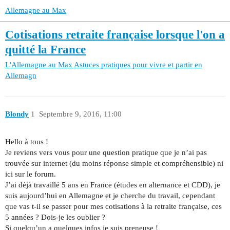
Allemagne au Max
Cotisations retraite française lorsque l'on a
quitté la France
L'Allemagne au Max
Astuces pratiques pour vivre et partir en
Allemagn
Blondy
1
Septembre 9, 2016, 11:00
Hello à tous !
Je reviens vers vous pour une question pratique que je n’ai pas
trouvée sur internet (du moins réponse simple et compréhensible) ni
ici sur le forum.
J’ai déjà travaillé 5 ans en France (études en alternance et CDD), je
suis aujourd’hui en Allemagne et je cherche du travail, cependant
que vas t-il se passer pour mes cotisations à la retraite française, ces
5 années ? Dois-je les oublier ?
Si quelqu’un a quelques infos je suis preneuse !