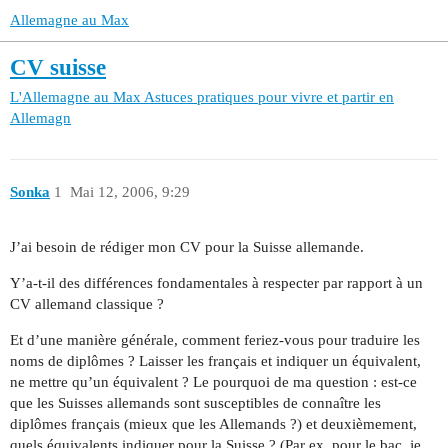
Allemagne au Max
CV suisse
L'Allemagne au Max
Astuces pratiques pour vivre et partir en
Allemagn
Sonka
1
Mai 12, 2006, 9:29
J’ai besoin de rédiger mon CV pour la Suisse allemande.
Y’a-t-il des différences fondamentales à respecter par rapport à un
CV allemand classique ?
Et d’une manière générale, comment feriez-vous pour traduire les
noms de diplômes ? Laisser les français et indiquer un équivalent,
ne mettre qu’un équivalent ? Le pourquoi de ma question : est-ce
que les Suisses allemands sont susceptibles de connaître les
diplômes français (mieux que les Allemands ?) et deuxièmement,
quels équivalents indiquer pour la Suisse ? (Par ex, pour le bac, je