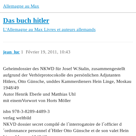
Allemagne au Max
Das buch hitler
L'Allemagne au Max
Livres et auteurs allemands
jean_luc
1
Février 19, 2011, 10:43
Geheimdossier des NKWD für Josef W.Stalin, zusammengestellt
aufgrund der Verhörprotocokolle des persönlichen Adjutanten
Hitlers, Otto Günsche, unddes Kammerdieners Hein Linge, Moskau
1948/49
Autor Henrik Eberle und Matthias Uhl
mit einemVorwort von Horts Möller
isbn 978-3-8289-4489-3
verlag weltbild
NKVD dossier secret compilé de l´interrogatoire de l´officier d
´ordonnance personnel d´Hitler Otto Günsche et de son valet Hein