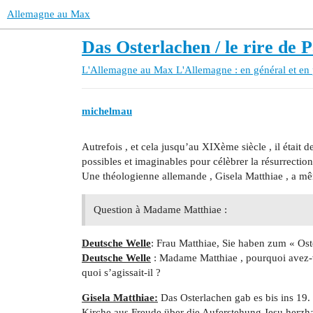
Allemagne au Max
Das Osterlachen / le rire de 
L'Allemagne au Max
L'Allemagne : en général et en 
michelmau
Autrefois , et cela jusqu’au XIXème siècle , il était d
possibles et imaginables pour célèbrer la résurrection
Une théologienne allemande , Gisela Matthiae , a mêm
Question à Madame Matthiae :
Deutsche Welle
: Frau Matthiae, Sie haben zum « Ost
Deutsche Welle
: Madame Matthiae , pourquoi avez-vo
quoi s’agissait-il ?
Gisela Matthiae:
Das Osterlachen gab es bis ins 19.
Kirche aus Freude über die Auferstehung Jesu herzhaf