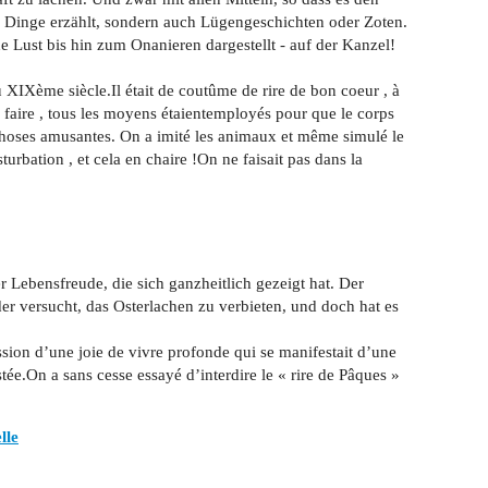
e Dinge erzählt, sondern auch Lügengeschichten oder Zoten.
 Lust bis hin zum Onanieren dargestellt - auf der Kanzel!
u XIXème siècle.Il était de coutûme de rire de bon coeur , à
ce faire , tous les moyens étaientemployés pour que le corps
 choses amusantes. On a imité les animaux et même simulé le
sturbation , et cela en chaire !On ne faisait pas dans la
er Lebensfreude, die sich ganzheitlich gezeigt hat. Der
r versucht, das Osterlachen zu verbieten, und doch hat es
ion d’une joie de vivre profonde qui se manifestait d’une
tée.On a sans cesse essayé d’interdire le « rire de Pâques »
lle