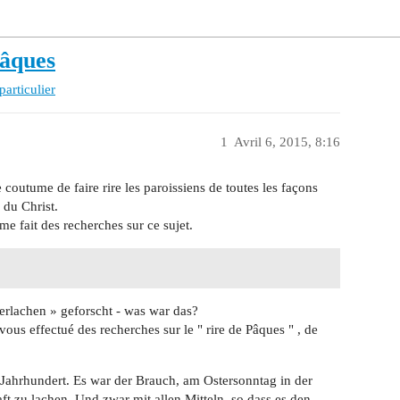
Pâques
particulier
1
Avril 6, 2015, 8:16
e coutume de faire rire les paroissiens de toutes les façons
 du Christ.
e fait des recherches sur ce sujet.
erlachen » geforscht - was war das?
us effectué des recherches sur le " rire de Pâques " , de
 Jahrhundert. Es war der Brauch, am Ostersonntag in der
t zu lachen. Und zwar mit allen Mitteln, so dass es den