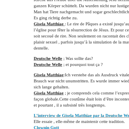
ganzen Körper schüttelt. Da wurden nicht nur lustig
Man hat Tiere nachgemacht und sogar geschlechtliche
Es ging richtig derbe zu.
Gisela Matthiae
: Le rire de Pâques a existé jusqu’a
l’église pour fêter la résurrection de Jésus. Et pour 
soit secoué de rire. Non seulement on racontait des
plaisir sexuel , parfois jusqu’à la simulation de la ma
dentelle.
Deutsche Welle
; Was sollte das?
Deutsche Welle
; et pourquoi tout ça ?
Gisela Matthiae
:Ich verstehe das als Ausdruck vital
Brauch war nicht unumstritten. Es wurde immer wiede
sich lange gehalten.
Gisela Matthiae
; je comprends cela comme l’express
façon globale.Cette coutûme était loin d’être incontes
et pourtant , il a subsisté très longtemps.
L’interview de Gisela Matthiae par la Deutsche We
Elle essaie , elle-même de maintenir cette tradition.
Clownin Gott