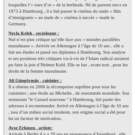
lesquelles l’« ours d’or » de la berlinale. Né de parents turcs en
1973 à Hambourg , il a fait passer le cinéma du stade « film
d’immigrants » au stade de « cinéma à succès » made in
Germany.
Necla Kelek , sociologue :
Nul n’est plus critique qu’elle face aux « mondes parallèles
musulmans ». Arrivée en Allemagne à l’âge de 10 ans , elle a
fait ses études et passé ses diplomes à Hambourg. Son analyse
et ses positions très critiques vis-à-vis de l’Islam radical auraient
pu faire la joie d’Helmut Kohl. Elle se bat , avant tout , pour les
droits de la femme musulmane.
Ali Güngörmüs , cuisinier :
Il a obtenu en 2006 la récompense suprême pour tous les
cuisiniers ; une étoile au Michelin , de renommée mondiale. Son
restaurant "le Canard nouveau " à Hambourg, fait partie des
adresses à recommander. Arrivé en Allemagne à l’âge de 10 ans
, issu d’un milieu social modeste, son origine social a été pour
lui un facteur de motivation.
Ayse Erkmen , artiste:
Arrivée à Berlin il y a 20 ans en provenance d’Istamboul , elle