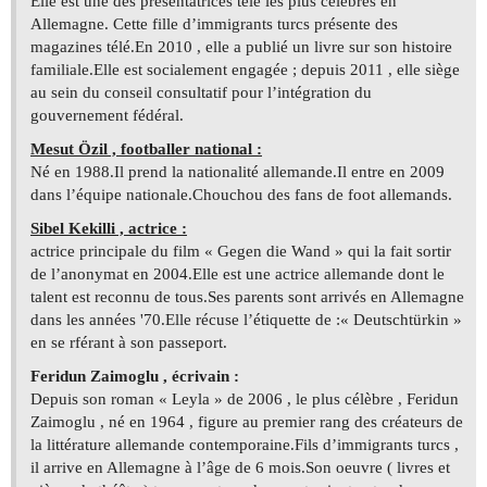
Elle est une des présentatrices télé les plus célèbres en
Allemagne. Cette fille d’immigrants turcs présente des
magazines télé.En 2010 , elle a publié un livre sur son histoire
familiale.Elle est socialement engagée ; depuis 2011 , elle siège
au sein du conseil consultatif pour l’intégration du
gouvernement fédéral.
Mesut Özil , footballer national :
Né en 1988.Il prend la nationalité allemande.Il entre en 2009
dans l’équipe nationale.Chouchou des fans de foot allemands.
Sibel Kekilli , actrice :
actrice principale du film « Gegen die Wand » qui la fait sortir
de l’anonymat en 2004.Elle est une actrice allemande dont le
talent est reconnu de tous.Ses parents sont arrivés en Allemagne
dans les années '70.Elle récuse l’étiquette de :« Deutschtürkin »
en se rférant à son passeport.
Feridun Zaimoglu , écrivain :
Depuis son roman « Leyla » de 2006 , le plus célèbre , Feridun
Zaimoglu , né en 1964 , figure au premier rang des créateurs de
la littérature allemande contemporaine.Fils d’immigrants turcs ,
il arrive en Allemagne à l’âge de 6 mois.Son oeuvre ( livres et