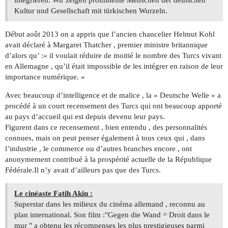
integrieren. Wir zeigen prominente Menschen der deutschen
Kultur und Gesellschaft mit türkischen Wurzeln.
Début août 2013 on a appris que l’ancien chancelier Helmut Kohl
avait déclaré à Margaret Thatcher , premier ministre britannique
d’alors qu’ :« il voulait réduire de moitié le nombre des Turcs vivant
en Allemagne , qu’il était impossible de les intégrer en raison de leur
importance numérique. »
Avec beaucoup d’intelligence et de malice , la « Deutsche Welle » a
procédé à un court recensement des Turcs qui ont beaucoup apporté
au pays d’accueil qui est depuis devenu leur pays.
Figurent dans ce recensement , bien entendu , des personnalités
connues, mais on peut penser également à tous ceux qui , dans
l’industrie , le commerce ou d’autres branches encore , ont
anonymement contribué à la prospérité actuelle de la République
Fédérale.Il n’y avait d’ailleurs pas que des Turcs.
Le cinéaste Fatih Akin :
Superstar dans les milieux du cinéma allemand , reconnu au
plan international. Son film :"Gegen die Wand = Droit dans le
mur " a obtenu les récompenses les plus prestigieuses parmi