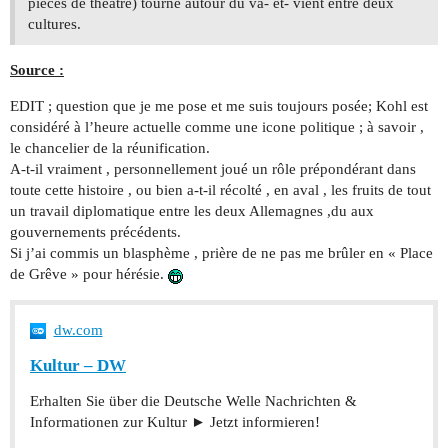
pièces de théâtre) tourne autour du va- et- vient entre deux
cultures.
Source :
EDIT ; question que je me pose et me suis toujours posée; Kohl est
considéré à l’heure actuelle comme une icone politique ; à savoir ,
le chancelier de la réunification.
A-t-il vraiment , personnellement joué un rôle prépondérant dans
toute cette histoire , ou bien a-t-il récolté , en aval , les fruits de tout
un travail diplomatique entre les deux Allemagnes ,du aux
gouvernements précédents.
Si j’ai commis un blasphème , prière de ne pas me brûler en « Place
de Grêve » pour hérésie.
dw.com
Kultur – DW
Erhalten Sie über die Deutsche Welle Nachrichten &
Informationen zur Kultur ► Jetzt informieren!