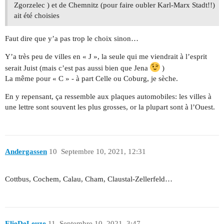
Zgorzelec ) et de Chemnitz (pour faire oubler Karl-Marx Stadt!!)
ait été choisies
Faut dire que y’a pas trop le choix sinon…
Y’a très peu de villes en « J », la seule qui me viendrait à l’esprit
serait Juist (mais c’est pas aussi bien que Jena
)
La même pour « C » - à part Celle ou Coburg, je sèche.
En y repensant, ça ressemble aux plaques automobiles: les villes à
une lettre sont souvent les plus grosses, or la plupart sont à l’Ouest.
Andergassen
10
Septembre 10, 2021, 12:31
Cottbus, Cochem, Calau, Cham, Claustal-Zellerfeld…
ElieDeLeuze
11
Septembre 10, 2021, 3:47