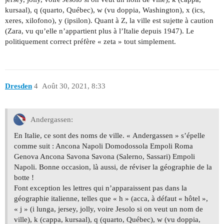
kursaal), q (quarto, Québec), w (vu doppia, Washington), x (ics,
xeres, xilofono), y (ipsilon). Quant à Z, la ville est sujette à caution
(Zara, vu qu’elle n’appartient plus à l’Italie depuis 1947). Le
politiquement correct préfère « zeta » tout simplement.
Dresden
4
Août 30, 2021, 8:33
Andergassen:
En Italie, ce sont des noms de ville. « Andergassen » s’épelle
comme suit : Ancona Napoli Domodossola Empoli Roma
Genova Ancona Savona Savona (Salerno, Sassari) Empoli
Napoli. Bonne occasion, là aussi, de réviser la géographie de la
botte !
Font exception les lettres qui n’apparaissent pas dans la
géographie italienne, telles que « h » (acca, à défaut « hôtel »,
« j » (i lunga, jersey, jolly, voire Jesolo si on veut un nom de
ville), k (cappa, kursaal), q (quarto, Québec), w (vu doppia,