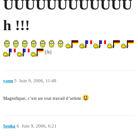
UUUUUUUUUUUU
h !!!
[/b]
yann
5
Juin 9, 2006, 11:48
Magnifique, c’est un vrai travail d’artiste
Sonka
6
Juin 9, 2006, 6:21