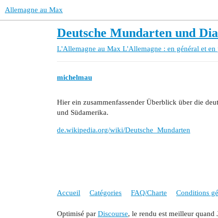
Allemagne au Max
Deutsche Mundarten und Dia
L'Allemagne au Max
L'Allemagne : en général et en 
michelmau
Hier ein zusammenfassender Überblick über die deut
und Südamerika.
de.wikipedia.org/wiki/Deutsche_Mundarten
Accueil
Catégories
FAQ/Charte
Conditions gén
Optimisé par
Discourse
, le rendu est meilleur quand 