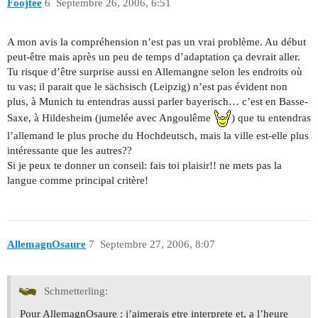
Foojtee
6
Septembre 26, 2006, 6:51
A mon avis la compréhension n’est pas un vrai problème. Au début
peut-être mais après un peu de temps d’adaptation ça devrait aller.
Tu risque d’être surprise aussi en Allemangne selon les endroits où
tu vas; il parait que le sächsisch (Leipzig) n’est pas évident non
plus, à Munich tu entendras aussi parler bayerisch… c’est en Basse-
Saxe, à Hildesheim (jumelée avec Angoulême
) que tu entendras
l’allemand le plus proche du Hochdeutsch, mais la ville est-elle plus
intéressante que les autres??
Si je peux te donner un conseil: fais toi plaisir!! ne mets pas la
langue comme principal critère!
AllemagnOsaure
7
Septembre 27, 2006, 8:07
Schmetterling:
Pour AllemagnOsaure : j’aimerais etre interprete et, a l’heure