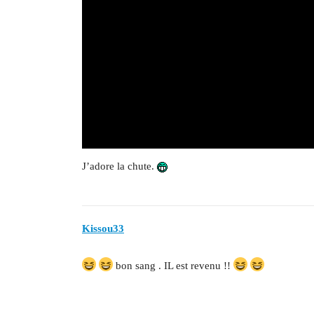
J’adore la chute.
Kissou33
bon sang . IL est revenu !!