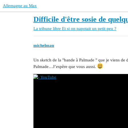
Allemagne au Max
Difficile d'être sosie de quel
La tribune libre
Et si on papotait un petit peu ?
michelmau
Un sketch de la "bande à Palmade " que je viens de d
Palmade…J’espère que vous aussi.