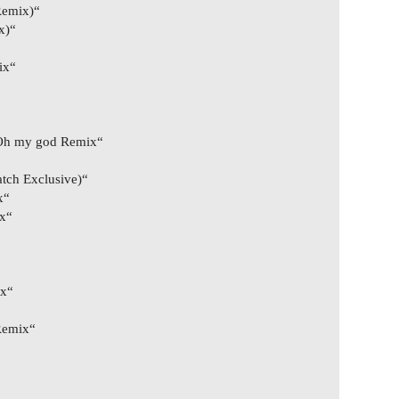
 Remix)“
x)“
ix“
„Oh my god Remix“
tch Exclusive)“
x“
ix“
ix“
Remix“