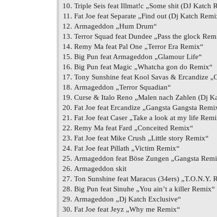
Triple Seis feat Illmat!c „Some shit (DJ Katch
Fat Joe feat Separate „Find out (Dj Katch Remi
Armageddon „Hum Drum“
Terror Squad feat Dundee „Pass the glock Rem
Remy Ma feat Pal One „Terror Era Remix“
Big Pun feat Armageddon „Glamour Life“
Big Pun feat Magic „Whatcha gon do Remix“
Tony Sunshine feat Kool Savas & Ercandize 
Armageddon „Terror Squadian“
Curse & Italo Reno „Malen nach Zahlen (Dj Ka
Fat Joe feat Ercandize „Gangsta Gangsta Remi
Fat Joe feat Caser „Take a look at my life Rem
Remy Ma feat Fard „Conceited Remix“
Fat Joe feat Mike Crush „Little story Remix“
Fat Joe feat Pillath „Victim Remix“
Armageddon feat Böse Zungen „Gangsta Rem
Armageddon skit
Ton Sunshine feat Maracus (34ers) „T.O.N.Y. 
Big Pun feat Sinuhe „You ain’t a killer Remix“
Armageddon „Dj Katch Exclusive“
Fat Joe feat Jeyz „Why me Remix“