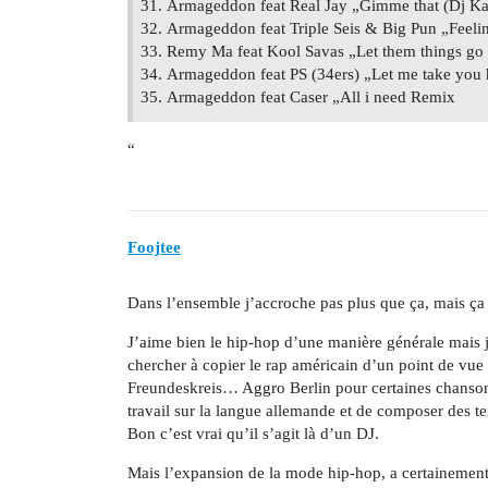
Armageddon feat Real Jay „Gimme that (Dj K
Armageddon feat Triple Seis & Big Pun „Feelin
Remy Ma feat Kool Savas „Let them things go
Armageddon feat PS (34ers) „Let me take yo
Armageddon feat Caser „All i need Remix
“
Foojtee
Dans l’ensemble j’accroche pas plus que ça, mais ç
J’aime bien le hip-hop d’une manière générale mais
chercher à copier le rap américain d’un point de vue 
Freundeskreis… Aggro Berlin pour certaines chansons
travail sur la langue allemande et de composer des t
Bon c’est vrai qu’il s’agit là d’un DJ.
Mais l’expansion de la mode hip-hop, a certainement i