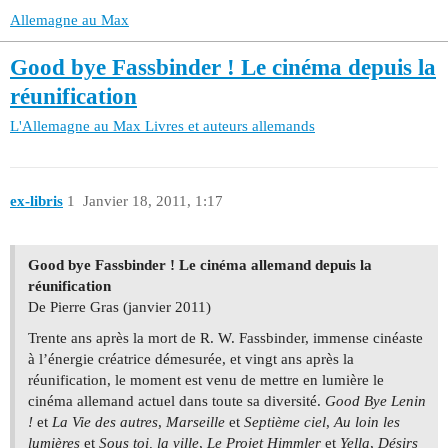
Allemagne au Max
Good bye Fassbinder ! Le cinéma depuis la
réunification
L'Allemagne au Max
Livres et auteurs allemands
ex-libris
1
Janvier 18, 2011, 1:17
Good bye Fassbinder ! Le cinéma allemand depuis la
réunification
De Pierre Gras (janvier 2011)
Trente ans après la mort de R. W. Fassbinder, immense cinéaste
à l’énergie créatrice démesurée, et vingt ans après la
réunification, le moment est venu de mettre en lumière le
cinéma allemand actuel dans toute sa diversité.
Good Bye Lenin
!
et
La Vie des autres
,
Marseille
et
Septième ciel
,
Au loin les
lumières
et
Sous toi, la ville
,
Le Projet Himmler
et
Yella
,
Désirs