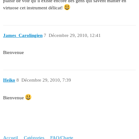
plaisir de voir qu’il existe encore des gens qui savent manier en
virtuose cet instrument délicat!
James_Carolingien
7
Décembre 29, 2010, 12:41
Bienvenue
Heiko
8
Décembre 29, 2010, 7:39
Bienvenue
Accueil
Catégories
FAQ/Charte