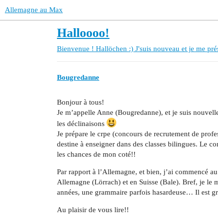
Allemagne au Max
Halloooo!
Bienvenue !
Hallöchen :) J'suis nouveau et je me pré
Bougredanne
Bonjour à tous!
Je m’appelle Anne (Bougredanne), et je suis nouvelle 
les déclinaisons
Je prépare le crpe (concours de recrutement de profes
destine à enseigner dans des classes bilingues. Le con
les chances de mon coté!!
Par rapport à l’Allemagne, et bien, j’ai commencé au
Allemagne (Lörrach) et en Suisse (Bale). Bref, je le 
années, une grammaire parfois hasardeuse… Il est g
Au plaisir de vous lire!!