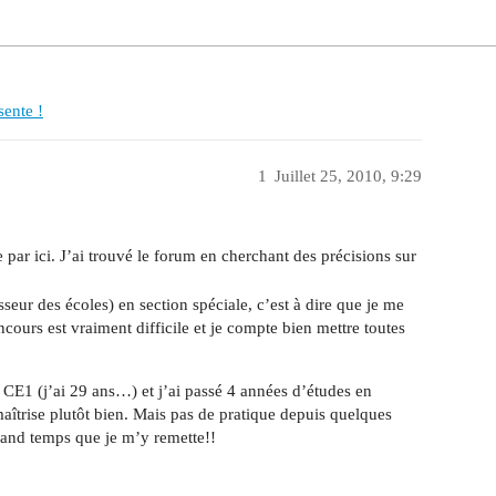
sente !
1
Juillet 25, 2010, 9:29
par ici. J’ai trouvé le forum en cherchant des précisions sur
seur des écoles) en section spéciale, c’est à dire que je me
cours est vraiment difficile et je compte bien mettre toutes
 CE1 (j’ai 29 ans…) et j’ai passé 4 années d’études en
maîtrise plutôt bien. Mais pas de pratique depuis quelques
rand temps que je m’y remette!!