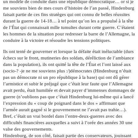
un modèle de conduite dans une république démocratique… or si je
me souviens bien de mes cours d’histoire de l’an passé, Hindenburg
faisait partie de ces fins stratèges qui ont connu de belles réussites
durant la guerre de 14-18… à tel point qu’on les a propulsé à la tête
de l’État qui connaissait mille tumultes durant cette guerre. C’étaient
les hommes de la situation pour redresser la barre de l’Allemagne, la
conduire à la victoire et résoudre les tensions politiques.
Ils ont tenté de gouverner et lorsque la défaite était inéluctable (durs
échecs sur le front, mutineries des soldats, déréliction de l’ambiance
dans la population), ils ont quitté la tête de l’État et l’ont laissé aux
(socio-? -je ne me souviens plus :/)démocrates (Hindenburg n’était
pas un démocrate ni un pro république à la base) qui ont dû gérer
l’armistice et subir le préjugé que c’était leur faute que l’Allemagne
avait perdu, était humiliée et devait payer d’immenses dommages de
guerre (n’oublions pas que c’était Hindenburg lui-même qui a lancé
l’expression du « coup de poignard dans le dos » affirmant que
l’armée aurait gagné si le gouvernement ne l’avait pas trahie…).
Bref, c’était un vrai bordel dans l’entre-deux-guerres avec des
difficultés financières auxquelles a suivi à l’orée des années 30 une
valse des gouvernements.
Hindenburg, de son côté, faisait partie des conservateurs, jouissant