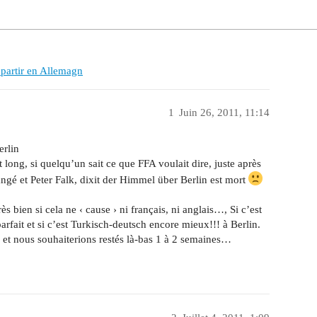
 partir en Allemagn
1
Juin 26, 2011, 11:14
erlin
ôt long, si quelqu’un sait ce que FFA voulait dire, juste après
ngé et Peter Falk, dixit der Himmel über Berlin est mort
ès bien si cela ne ‹ cause › ni français, ni anglais…, Si c’est
arfait et si c’est Turkisch-deutsch encore mieux!!! à Berlin.
et nous souhaiterions restés là-bas 1 à 2 semaines…