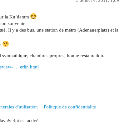
2
Juillet 4, 2011, 1:09
e sur la Ku’damm
 bon souvenir.
situé. Il y a des bus, une station de métro (Adenauerplatz) et la
le
nnel sympathique, chambres propres, bonne restauration.
Review- … erlin.html
érales d'utilisation
Politique de confidentialité
JavaScript est activé.