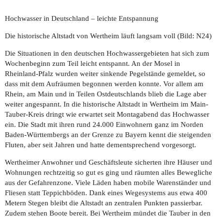
Hochwasser in Deutschland – leichte Entspannung
Die historische Altstadt von Wertheim läuft langsam voll (Bild: N24)
Die Situationen in den deutschen Hochwassergebieten hat sich zum
Wochenbeginn zum Teil leicht entspannt. An der Mosel in
Rheinland-Pfalz wurden weiter sinkende Pegelstände gemeldet, so
dass mit dem Aufräumen begonnen werden konnte. Vor allem am
Rhein, am Main und in Teilen Ostdeutschlands blieb die Lage aber
weiter angespannt. In die historische Altstadt in Wertheim im Main-
Tauber-Kreis dringt wie erwartet seit Montagabend das Hochwasser
ein. Die Stadt mit ihren rund 24.000 Einwohnern ganz im Norden
Baden-Württembergs an der Grenze zu Bayern kennt die steigenden
Fluten, aber seit Jahren und hatte dementsprechend vorgesorgt.
Wertheimer Anwohner und Geschäftsleute sicherten ihre Häuser und
Wohnungen rechtzeitig so gut es ging und räumten alles Bewegliche
aus der Gefahrenzone. Viele Läden haben mobile Warenständer und
Fliesen statt Teppichböden. Dank eines Wegesystems aus etwa 400
Metern Stegen bleibt die Altstadt an zentralen Punkten passierbar.
Zudem stehen Boote bereit. Bei Wertheim mündet die Tauber in den