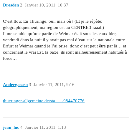
Dresden
2
Janvier 10, 2011, 10:37
C’est flou: En Thuringe, oui, mais où? (Et je le répète:
géographiquement, ma région est au CENTRE!! raaah)
Il me semble qu’une partie de Weimar était sous les eaux hier,
vendredi dans la nuit il y avait pas mal d’eau sur la nationale entre
Erfurt et Weimar quand je l’ai prise, donc c’est peut être par là… et
concernant le vrai Est, la Saxe, ils sont malheureusement habitués à
force…
Andergassen
3
Janvier 11, 2011, 9:16
thueringer-allgemeine.de/sta … -984470776
jean_luc
4
Janvier 11, 2011, 1:13