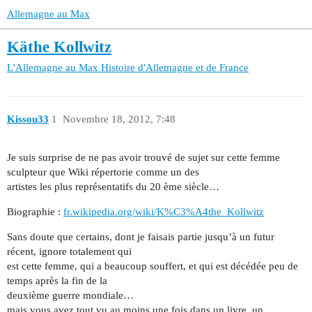
Allemagne au Max
Käthe Kollwitz
L'Allemagne au Max
Histoire d'Allemagne et de France
Kissou33
1
Novembre 18, 2012, 7:48
Je suis surprise de ne pas avoir trouvé de sujet sur cette femme
sculpteur que Wiki répertorie comme un des
artistes les plus représentatifs du 20 ème siècle…
Biographie :
fr.wikipedia.org/wiki/K%C3%A4the_Kollwitz
Sans doute que certains, dont je faisais partie jusqu’à un futur
récent, ignore totalement qui
est cette femme, qui a beaucoup souffert, et qui est décédée peu de
temps après la fin de la
deuxième guerre mondiale…
mais vous avez tout vu au moins une fois dans un livre, un