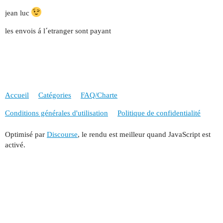
jean luc
les envois á l´etranger sont payant
Accueil
Catégories
FAQ/Charte
Conditions générales d'utilisation
Politique de confidentialité
Optimisé par
Discourse
, le rendu est meilleur quand JavaScript est
activé.