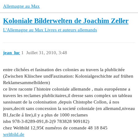
Allemagne au Max
Koloniale Bilderwelten de Joachim Zeller
L'Allemagne au Max
Livres et auteurs allemands
jean_luc
1
Juillet 31, 2010, 3:48
entre clichées et fasination des colonies au travers la plublicitée
(Zwischen Kliischee undFaszination: Kolonialgeschichte auf frühen
Reklamesammelbildern)
ce livre raconte l´histoire coloniale allemande , mais européenne a
travers les reclames plublicitaires,il dresse sans complex un tableau
sassissant de la colonisation ,depuis Chistophe Collon, á nos
jours,decrit sans concession la societé coloniale (en allemand,niveau
B1,facile á lire),il y a plus de 1000 reclames
isbn 978-3-8289-091,8-2(9 783828 909182)
chez Weltbild 12,95€ numéros de comande 48 18 845
weltbild.de