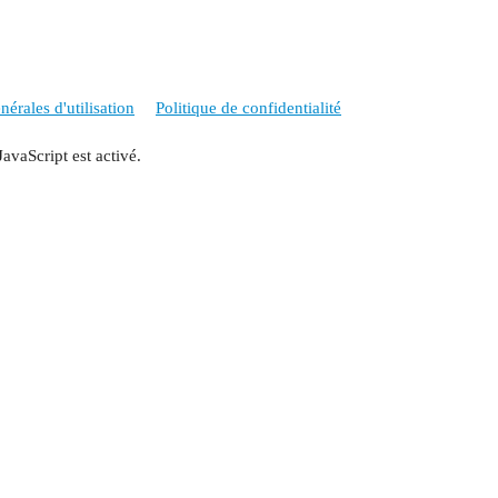
érales d'utilisation
Politique de confidentialité
JavaScript est activé.