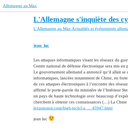
Allemagne au Max
L'Allemagne s'inquiète des cy
L'Allemagne au Max
Actualités et événements allem
jean_luc
Les attaques informatiques visant les réseaux du go
Centre national de défense électronique sera mis en 
Le gouvernement allemand a annoncé qu’il allait se d
informatiques, lancées notamment de Chine, en forte
de ces attaques électroniques à l’encontre des résea
affirmé le porte-parole du ministère de l’Intérieur S
un pays de haute technologie avec beaucoup d’expérie
cherchent à obtenir ces connaissances (…) La Chine jo
lexpansion.com/high-tech/l-a … 45947.html
jean luc