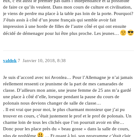
eux, c’est aussi le premier pas dans l’indépendance et la possiblité
de faire ce qu’ils veulent. Dans mon cours de culture et civilisation,
je viens de perdre ma place à la table pas loin de la porte. Pourquoi?
J’étais assis à côté d’un jeune français qui semble avoir fait
impression à une horde de filles de l’autre côté et qui ont ensuite
décidé de démenager pour lui être plus proche. Les jeunes…
valdok
7
Janvier 10, 2018, 8:38
Je suis d’accord avec toi Avonlea… Pour l’Allemagne je n’ai jamais
réellement ressenti ce jeunisme de la part de mes camarades de
classe. D’ailleurs mon amie, une jeune femme de 25 ans m’a gardé
une place à côté d’elle, lorsque pendant la pause du cours de
polonais nous devions changer de salle de classe…
. Il est vrai que pour moi, le plus charmant monsieur que j’ai pu
trouver en cours, c’était justement le prof et le prof de polonais. Un
charme loin de tous les clichés que l’on pourrait avoir en tête…
Donc pour les place près du « beau gosse » dans la salle de cours,
plus de problème
… Et quant à lui, son programme c’était clair