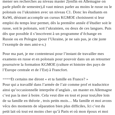
mener ses recherches au niveau master 2(enfin en Allemagne on
parle plutôt de semestre),il vaut mieux parler au moins le russe ou le
polonais ou l’ukrainien avec un niveau C1. Donc les étudiants en
KuWi, désirant accomplir un cursus KGMOE choisissent si leur
emploi du temps leur permet, dès la première année d’étudier soit le
russe, soit le polonais, soit l’ukrainien, ou deux de ces langues. Puis
dès que possible il s’inscrivent à un programme d’échange en
Russie ou en Pologne (pour l’Ukraine, je ne sais pas, je cite juste
l’exemple de mes ami-e-s.)
Pour ma part, je me contenterasi pour l’instant de travailler mes
examens en russe et en polonais pour pouvoir dans un an retourner
poursuivre la formation KGMOE (culture et histoire des pays de
l’Europe centrale et de l’Est) à Francfort.
====Et certains me diront « et ta famille en France? »
Pour qui a travaillé dans l’armée de l’air comme prof et traductrice
ainsi qu’occasionnelle interprète d’anglais , un master en Allemagne
c’est pas la mer à boire. Cela veut dire en tout et pour tout,être loin
de sa famille en théorie , trois petits mois… Ma famille et moi avons
vécu des moments de séparation bien plus difficiles, Ici c’est du
petit lait où tout est moins cher qu’à Paris et où mon époux et moi