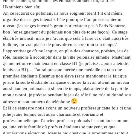
Heureusement, sinon tous les étudiants auraient fui, sauf les
Ukrainiens bien sûr.
Ah ce lectorat de polonais, ils nous soignent bien!!! il ont même
organisé des stages intensifs l’été pour que l’on puisse sauter un
niveau (les stages intensifs gratuits n’existent pas à Paris Nanterre,
bon l’enseignement du polonais non plus de toute façon). Ce stage
était très intensif, mais je n’avais que cela à faire et c’était aussi très
ludique, un vrai plaisir de pouvoir consacrer tout son temps à
l’apprentissage d’une langue, en plus des chansons, poésies, jeu de
rôle, missions à accomplir dans la ville polonaise jumelle. Maitenant
.je me retrouve maintenant en classe B1 (je précise …pour atteindre
le niveau B1)… J’aurai presque mérité une médaille en tant que
première étudiante Erasmus non slave (sans mentionner le fait que
je suis la seule étudiante française et noire )a avoir atteint un niveau
aussi haut en polonais en si peu de temps, plaisanterie de la part de
mon ex-prof, je précise pendant le jeu de rôle il ne m’a ni donné son
adresse ni son numéro de téléphone
.
Et là ce semestre nous avons un nouveau professeur cette fois ci une
jolie jeune femme tout aussi charmante et souriante et
professionnelle que l’ancien prof - en polonais ils sont tous comme
ça, une vraie famille où profs et étudiants se tutoyent, et que
d’opérations séduction. Mais le hic c’est que le programme est tout