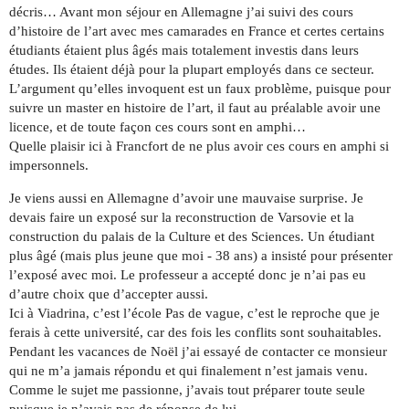
décris… Avant mon séjour en Allemagne j’ai suivi des cours
d’histoire de l’art avec mes camarades en France et certes certains
étudiants étaient plus âgés mais totalement investis dans leurs
études. Ils étaient déjà pour la plupart employés dans ce secteur.
L’argument qu’elles invoquent est un faux problème, puisque pour
suivre un master en histoire de l’art, il faut au préalable avoir une
licence, et de toute façon ces cours sont en amphi…
Quelle plaisir ici à Francfort de ne plus avoir ces cours en amphi si
impersonnels.
Je viens aussi en Allemagne d’avoir une mauvaise surprise. Je
devais faire un exposé sur la reconstruction de Varsovie et la
construction du palais de la Culture et des Sciences. Un étudiant
plus âgé (mais plus jeune que moi - 38 ans) a insisté pour présenter
l’exposé avec moi. Le professeur a accepté donc je n’ai pas eu
d’autre choix que d’accepter aussi.
Ici à Viadrina, c’est l’école Pas de vague, c’est le reproche que je
ferais à cette université, car des fois les conflits sont souhaitables.
Pendant les vacances de Noël j’ai essayé de contacter ce monsieur
qui ne m’a jamais répondu et qui finalement n’est jamais venu.
Comme le sujet me passionne, j’avais tout préparer toute seule
puisque je n’avais pas de réponse de lui…