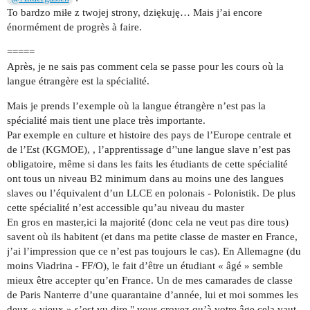
To bardzo miłe z twojej strony, dziękuję… Mais j’ai encore
énormément de progrès à faire.
=====
Après, je ne sais pas comment cela se passe pour les cours où la
langue étrangère est la spécialité.
Mais je prends l’exemple où la langue étrangère n’est pas la
spécialité mais tient une place très importante.
Par exemple en culture et histoire des pays de l’Europe centrale et
de l’Est (KGMOE), , l’apprentissage d’'une langue slave n’est pas
obligatoire, même si dans les faits les étudiants de cette spécialité
ont tous un niveau B2 minimum dans au moins une des langues
slaves ou l’équivalent d’un LLCE en polonais - Polonistik. De plus
cette spécialité n’est accessible qu’au niveau du master
En gros en master,ici la majorité (donc cela ne veut pas dire tous)
savent où ils habitent (et dans ma petite classe de master en France,
j’ai l’impression que ce n’est pas toujours le cas). En Allemagne (du
moins Viadrina - FF/O), le fait d’être un étudiant « âgé » semble
mieux être accepter qu’en France. Un de mes camarades de classe
de Paris Nanterre d’une quarantaine d’année, lui et moi sommes les
deux « vieux » s’est vu dire " vous croyez qu’à votre âge cela vaut