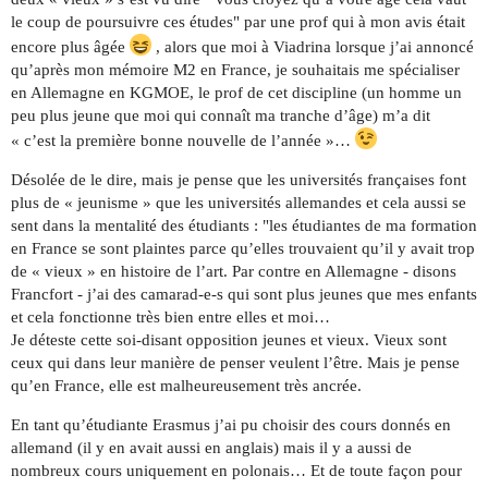
le coup de poursuivre ces études" par une prof qui à mon avis était
encore plus âgée
, alors que moi à Viadrina lorsque j’ai annoncé
qu’après mon mémoire M2 en France, je souhaitais me spécialiser
en Allemagne en KGMOE, le prof de cet discipline (un homme un
peu plus jeune que moi qui connaît ma tranche d’âge) m’a dit
« c’est la première bonne nouvelle de l’année »…
Désolée de le dire, mais je pense que les universités françaises font
plus de « jeunisme » que les universités allemandes et cela aussi se
sent dans la mentalité des étudiants : "les étudiantes de ma formation
en France se sont plaintes parce qu’elles trouvaient qu’il y avait trop
de « vieux » en histoire de l’art. Par contre en Allemagne - disons
Francfort - j’ai des camarad-e-s qui sont plus jeunes que mes enfants
et cela fonctionne très bien entre elles et moi…
Je déteste cette soi-disant opposition jeunes et vieux. Vieux sont
ceux qui dans leur manière de penser veulent l’être. Mais je pense
qu’en France, elle est malheureusement très ancrée.
En tant qu’étudiante Erasmus j’ai pu choisir des cours donnés en
allemand (il y en avait aussi en anglais) mais il y a aussi de
nombreux cours uniquement en polonais… Et de toute façon pour