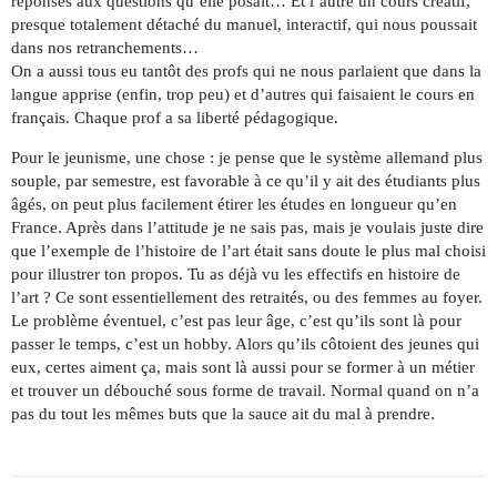
réponses aux questions qu’elle posait… Et l’autre un cours créatif,
presque totalement détaché du manuel, interactif, qui nous poussait
dans nos retranchements…
On a aussi tous eu tantôt des profs qui ne nous parlaient que dans la
langue apprise (enfin, trop peu) et d’autres qui faisaient le cours en
français. Chaque prof a sa liberté pédagogique.
Pour le jeunisme, une chose : je pense que le système allemand plus
souple, par semestre, est favorable à ce qu’il y ait des étudiants plus
âgés, on peut plus facilement étirer les études en longueur qu’en
France. Après dans l’attitude je ne sais pas, mais je voulais juste dire
que l’exemple de l’histoire de l’art était sans doute le plus mal choisi
pour illustrer ton propos. Tu as déjà vu les effectifs en histoire de
l’art ? Ce sont essentiellement des retraités, ou des femmes au foyer.
Le problème éventuel, c’est pas leur âge, c’est qu’ils sont là pour
passer le temps, c’est un hobby. Alors qu’ils côtoient des jeunes qui
eux, certes aiment ça, mais sont là aussi pour se former à un métier
et trouver un débouché sous forme de travail. Normal quand on n’a
pas du tout les mêmes buts que la sauce ait du mal à prendre.