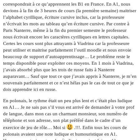
correspondrait à ce qu’apprennent les B1 en France. En A1, nous
devions à la fin de 3 heures de cours (la première semaine) maitriser
l’alphabet cyrillique, écriture cursive inclus, car la professeure
n’écrivait les mots au tableau qu’en écriture cursive. Par contre à
Paris Nanterre, même à la fin du premier semestre le professeur
nous écrivait encore les caractères cyrilliques en lettres capitales.
Certes les cours sont plus attrayants à Viadrina car la professeure
peut utiliser et maitrise parfaitement l’outil moodle et nous envoie
beaucoup de support d’autoapprentissage… Le problème reste le
temps disponible pour exploiter ces moyens. En 1 mois à Viadrina,
j’avais absorbé plus que les trois de russe faits à Nanterre
auparavant… Sauf que tout ce que j’avais appris à Nanterre, je m’en
souvenais parfaitement et ce n’est hélas pas le cas de tout ce que je
dois apprendre ici en russe.
En polonais, le rythme était un peu plus lent et c’était plus ludique
en A1… Je ne sais pas s’il vous est arrivé de demander à votre prof
de langue, dans mon cas un charmant monsieur, son numéro de
téléphone et son adresse, son plat préféré dans le cadre d’un
exercice de jeu de rôle… Moi si
.!!!. Enfin tous les cours de
polonais avaient une note ludique et humouristique en A1.