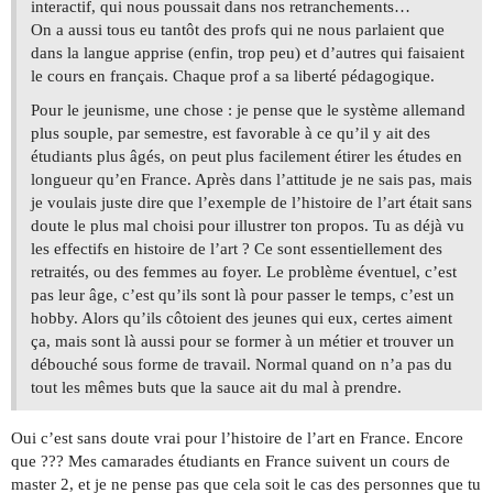
interactif, qui nous poussait dans nos retranchements…
On a aussi tous eu tantôt des profs qui ne nous parlaient que
dans la langue apprise (enfin, trop peu) et d’autres qui faisaient
le cours en français. Chaque prof a sa liberté pédagogique.
Pour le jeunisme, une chose : je pense que le système allemand
plus souple, par semestre, est favorable à ce qu’il y ait des
étudiants plus âgés, on peut plus facilement étirer les études en
longueur qu’en France. Après dans l’attitude je ne sais pas, mais
je voulais juste dire que l’exemple de l’histoire de l’art était sans
doute le plus mal choisi pour illustrer ton propos. Tu as déjà vu
les effectifs en histoire de l’art ? Ce sont essentiellement des
retraités, ou des femmes au foyer. Le problème éventuel, c’est
pas leur âge, c’est qu’ils sont là pour passer le temps, c’est un
hobby. Alors qu’ils côtoient des jeunes qui eux, certes aiment
ça, mais sont là aussi pour se former à un métier et trouver un
débouché sous forme de travail. Normal quand on n’a pas du
tout les mêmes buts que la sauce ait du mal à prendre.
Oui c’est sans doute vrai pour l’histoire de l’art en France. Encore
que ??? Mes camarades étudiants en France suivent un cours de
master 2, et je ne pense pas que cela soit le cas des personnes que tu