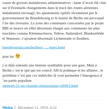
cause de grosses maladresses administratives : faute d’avoir été clair
sur d’éventuels changements dans le tracé des routes aériennes
initialement envisagé, les ajustements opérés récemment par le
gouvernement du Brandebourg et la mairie de Berlin ont provoqué
l’ire des riverains. La zone des communes concernées par le projet
BBI se trouve en effet désormais élargie aux communes les plus
touchées comme Kleinmachnow, Teltow, Stahnsdorf, Blankenfelde
et Wannsee, s’ajoutent désormais Lichtenrade et Zeuthen.
lepetitjournal.com/berlin/a- … iques.html
jean luc
j´ai déjà entendu une histoire semblable pour une gare, Mais á
Berlin c´est le spd qui est coincé. AH la politique et les affaires , le
problème c´est que ces imbéciles là vont permettre l´émergence d
´un partis populiste
stuttgart-21-un-chantier-pharaonique-vt6903.html
Mislep
2
Décembre 12, 2010, 6:22