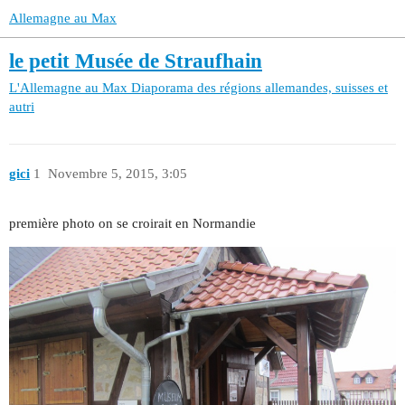
Allemagne au Max
le petit Musée de Straufhain
L'Allemagne au Max
Diaporama des régions allemandes, suisses et
autri
gici
1
Novembre 5, 2015, 3:05
première photo on se croirait en Normandie