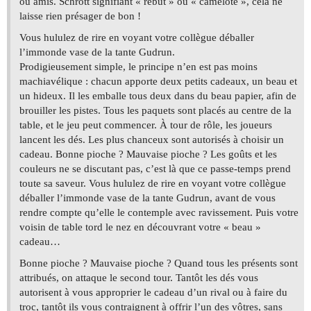
ou amis. Schrott signifiant « rebut » ou « camelote », cela ne
laisse rien présager de bon !
Vous hululez de rire en voyant votre collègue déballer
l’immonde vase de la tante Gudrun.
Prodigieusement simple, le principe n’en est pas moins
machiavélique : chacun apporte deux petits cadeaux, un beau et
un hideux. Il les emballe tous deux dans du beau papier, afin de
brouiller les pistes. Tous les paquets sont placés au centre de la
table, et le jeu peut commencer. À tour de rôle, les joueurs
lancent les dés. Les plus chanceux sont autorisés à choisir un
cadeau. Bonne pioche ? Mauvaise pioche ? Les goûts et les
couleurs ne se discutant pas, c’est là que ce passe-temps prend
toute sa saveur. Vous hululez de rire en voyant votre collègue
déballer l’immonde vase de la tante Gudrun, avant de vous
rendre compte qu’elle le contemple avec ravissement. Puis votre
voisin de table tord le nez en découvrant votre « beau »
cadeau…
Bonne pioche ? Mauvaise pioche ? Quand tous les présents sont
attribués, on attaque le second tour. Tantôt les dés vous
autorisent à vous approprier le cadeau d’un rival ou à faire du
troc, tantôt ils vous contraignent à offrir l’un des vôtres, sans