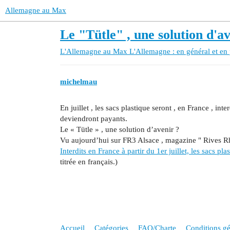
Allemagne au Max
Le "Tütle" , une solution d'av
L'Allemagne au Max
L'Allemagne : en général et en 
michelmau
En juillet , les sacs plastique seront , en France , in
deviendront payants.
Le « Tütle » , une solution d’avenir ?
Vu aujourd’hui sur FR3 Alsace , magazine " Rives R
Interdits en France à partir du 1er juillet, les sacs p
titrée en français.)
Accueil
Catégories
FAQ/Charte
Conditions gén