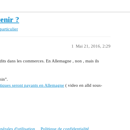
enir ?
particulier
1
Mai 21, 2016, 2:29
terdits dans les commerces. En Allemagne , non , mais ils
hin".
lastiques seront payants en Allemagne
( video en alld sous-
érales d'utilisation
Politique de confidentialité