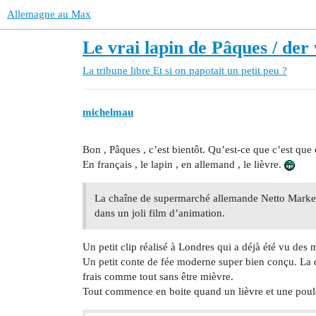
Allemagne au Max
Le vrai lapin de Pâques / de
La tribune libre
Et si on papotait un petit peu ?
michelmau
Bon , Pâques , c’est bientôt. Qu’est-ce que c’est que c
En français , le lapin , en allemand , le lièvre.
La chaîne de supermarché allemande Netto Marken-
dans un joli film d’animation.
Un petit clip réalisé à Londres qui a déjà été vu des mi
Un petit conte de fée moderne super bien conçu. La dif
frais comme tout sans être mièvre.
Tout commence en boite quand un lièvre et une poule