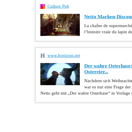
Culture Pub
Netto Marken-Discount
La chaîne de supermarch
l’histoire vraie du lapin d
www.horizont.net
Der wahre Osterhase:
Ostereier...
Nachdem sich Weihnachten
war es nur eine Frage der 
Netto geht mit „Der wahre Osterhase“ in Vorlage u