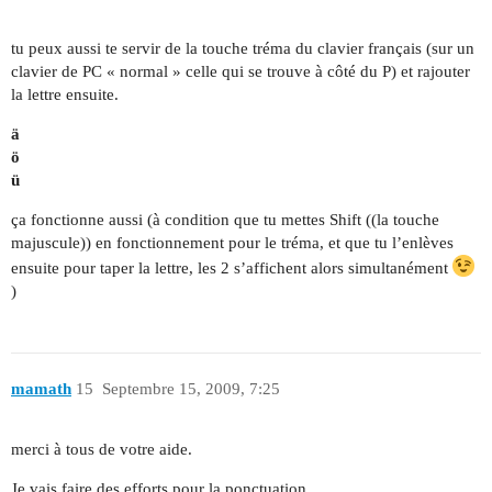
tu peux aussi te servir de la touche tréma du clavier français (sur un
clavier de PC « normal » celle qui se trouve à côté du P) et rajouter
la lettre ensuite.
ä
ö
ü
ça fonctionne aussi (à condition que tu mettes Shift ((la touche
majuscule)) en fonctionnement pour le tréma, et que tu l’enlèves
ensuite pour taper la lettre, les 2 s’affichent alors simultanément
)
mamath
15
Septembre 15, 2009, 7:25
merci à tous de votre aide.
Je vais faire des efforts pour la ponctuation.