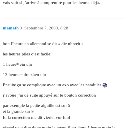
vais voir si j’arrive à comprendre pour les heures dèjà.
mamath
9
Septembre 7, 2009, 8:28
bon l’heure en allemand se dit « die uhrzeit »
les heures piles c’est facile:
1 heure= ein uhr
13 heures= dreizhen uhr
Ensuite ça se complique avec un exo avec les pandules
j’avoue j’ai de suite appuyé sur le bouton correction
par exemple la petite aiguille est sur 5
et la grande sur 9
Et la correction me dit viertel vor funf
viertel veut dire donc moin le quart. il est donc 5 heure moin le