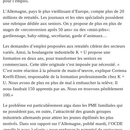
pour l’emploi.
L’Allemagne, pays le plus vieillissant d’Europe, compte plus de 20
millions de retraités. Les journaux et les sites spécialisés possèdent
une rubrique dédiée aux seniors. On y propose de plus en plus de
stages de «reconversion après 50 ans» ou des «mini-jobs»:
gardiennage, baby-sitting, secrétariat, garde d’animaux…
Les demandes d’emploi proposées aux retraités ciblent des secteurs
variés. Ainsi, la boulangerie industrielle K + U propose une
formation en deux ans, pour transformer les seniors en
commerciaux. Cette idée originale s’est imposée par nécessité. «
C’est notre réaction à la pénurie de main-d’œuvre, explique Corinna
Krefft-Ebner, responsable de la formation professionnelle chez K +
U. Nous avons de plus en plus de mal à embaucher la relève. Il
nous faudrait 150 apprentis par an. Nous en trouvons péniblement
100.»
Le problème est particulièrement aigu dans les PME familiales qui
ne possèdent pas, en outre, l’attractivité des grands groupes
industriels allemands pour attirer les jeunes diplômés les plus
motivés. Dans son rapport sur l’Allemagne, publié mardi, l’OCDE
appelle le pays à réagir « pour renforcer le potentiel de croissance,