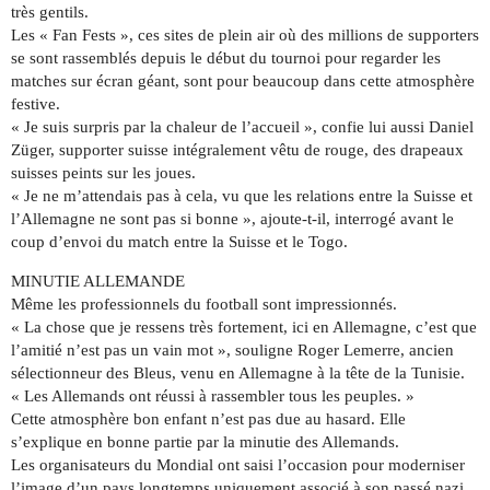
très gentils.
Les « Fan Fests », ces sites de plein air où des millions de supporters
se sont rassemblés depuis le début du tournoi pour regarder les
matches sur écran géant, sont pour beaucoup dans cette atmosphère
festive.
« Je suis surpris par la chaleur de l’accueil », confie lui aussi Daniel
Züger, supporter suisse intégralement vêtu de rouge, des drapeaux
suisses peints sur les joues.
« Je ne m’attendais pas à cela, vu que les relations entre la Suisse et
l’Allemagne ne sont pas si bonne », ajoute-t-il, interrogé avant le
coup d’envoi du match entre la Suisse et le Togo.
MINUTIE ALLEMANDE
Même les professionnels du football sont impressionnés.
« La chose que je ressens très fortement, ici en Allemagne, c’est que
l’amitié n’est pas un vain mot », souligne Roger Lemerre, ancien
sélectionneur des Bleus, venu en Allemagne à la tête de la Tunisie.
« Les Allemands ont réussi à rassembler tous les peuples. »
Cette atmosphère bon enfant n’est pas due au hasard. Elle
s’explique en bonne partie par la minutie des Allemands.
Les organisateurs du Mondial ont saisi l’occasion pour moderniser
l’image d’un pays longtemps uniquement associé à son passé nazi.