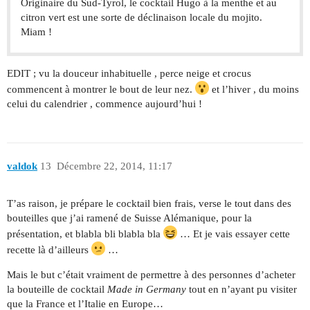
Originaire du Sud-Tyrol, le cocktail Hugo à la menthe et au
citron vert est une sorte de déclinaison locale du mojito.
Miam !
EDIT ; vu la douceur inhabituelle , perce neige et crocus
commencent à montrer le bout de leur nez.
et l’hiver , du moins
celui du calendrier , commence aujourd’hui !
valdok
13
Décembre 22, 2014, 11:17
T’as raison, je prépare le cocktail bien frais, verse le tout dans des
bouteilles que j’ai ramené de Suisse Alémanique, pour la
présentation, et blabla bli blabla bla
… Et je vais essayer cette
recette là d’ailleurs
…
Mais le but c’était vraiment de permettre à des personnes d’acheter
la bouteille de cocktail
Made in Germany
tout en n’ayant pu visiter
que la France et l’Italie en Europe…