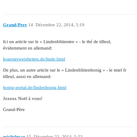
Grand-Pere
14
Décembre 22, 2014, 5:19
Ici un article sur le « Lindenblütentee » - le thé de tilleul,
évidemment en allemand:
kraeuterweisheiten.de/linde.html
De plus, un autre article sur le « Lindenblütenhonig » - le miel fr
tilleul, aussi en allemand:
honig-portal.de/lindenhonig.html
Joxeux Noël à vous!
Grand-Père
michelmau
15
Décembre 22, 2014, 5:23