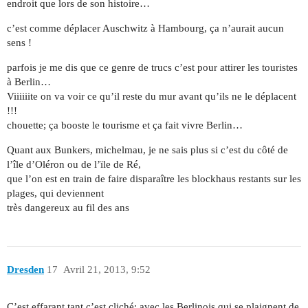
endroit que lors de son histoire…
c’est comme déplacer Auschwitz à Hambourg, ça n’aurait aucun
sens !
parfois je me dis que ce genre de trucs c’est pour attirer les touristes
à Berlin…
Viiiiiite on va voir ce qu’il reste du mur avant qu’ils ne le déplacent
!!!
chouette; ça booste le tourisme et ça fait vivre Berlin…
Quant aux Bunkers, michelmau, je ne sais plus si c’est du côté de
l’île d’Oléron ou de l’ïle de Ré,
que l’on est en train de faire disparaître les blockhaus restants sur les
plages, qui deviennent
très dangereux au fil des ans
Dresden
17
Avril 21, 2013, 9:52
C’est effarant tant c’est cliché: avec les Berlinois qui se plaignent de