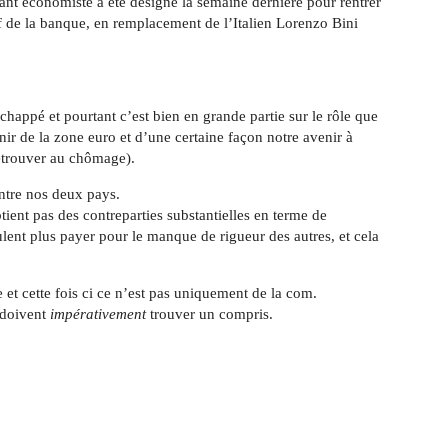
nt économiste a été désigné la semaine dernière pour rentrer
if de la banque, en remplacement de l’Italien Lorenzo Bini
happé et pourtant c’est bien en grande partie sur le rôle que
ir de la zone euro et d’une certaine façon notre avenir à
retrouver au chômage).
ntre nos deux pays.
ient pas des contreparties substantielles en terme de
ulent plus payer pour le manque de rigueur des autres, et cela
 et cette fois ci ce n’est pas uniquement de la com.
s doivent
impérativement
trouver un compris.