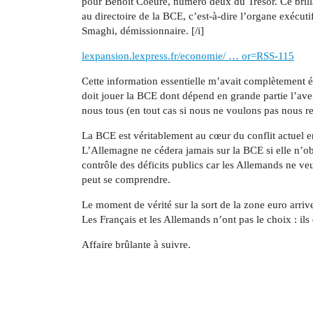
pour Benoît Coeuré, numéro deux du Trésor. Ce brilla
au directoire de la BCE, c’est-à-dire l’organe exécut
Smaghi, démissionnaire. [/i]
lexpansion.lexpress.fr/economie/ … or=RSS-115
Cette information essentielle m’avait complètement éc
doit jouer la BCE dont dépend en grande partie l’aven
nous tous (en tout cas si nous ne voulons pas nous 
La BCE est véritablement au cœur du conflit actuel e
L’Allemagne ne cédera jamais sur la BCE si elle n’obt
contrôle des déficits publics car les Allemands ne ve
peut se comprendre.
Le moment de vérité sur la sort de la zone euro arrive
Les Français et les Allemands n’ont pas le choix : il
Affaire brûlante à suivre.