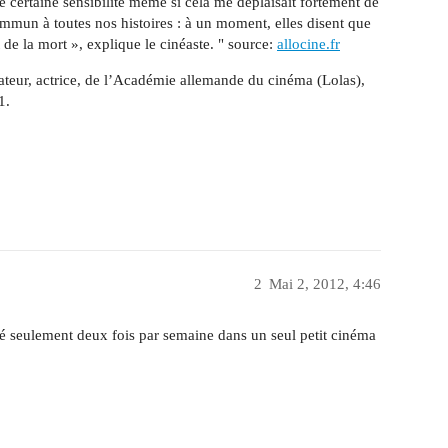
ne certaine sensibilité même si cela me déplaisait fortement de
commun à toutes nos histoires : à un moment, elles disent que
t de la mort », explique le cinéaste. " source:
allocine.fr
sateur, actrice, de l’Académie allemande du cinéma (Lolas),
1.
2
Mai 2, 2012, 4:46
é seulement deux fois par semaine dans un seul petit cinéma