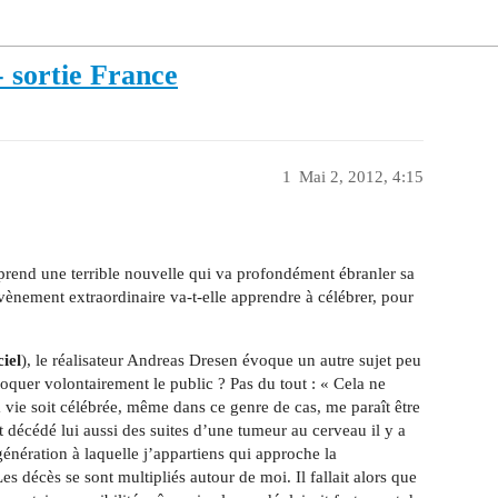
 sortie France
1
Mai 2, 2012, 4:15
prend une terrible nouvelle qui va profondément ébranler sa
ènement extraordinaire va-t-elle apprendre à célébrer, pour
iel
), le réalisateur Andreas Dresen évoque un autre sujet peu
oquer volontairement le public ? Pas du tout : « Cela ne
a vie soit célébrée, même dans ce genre de cas, me paraît être
st décédé lui aussi des suites d’une tumeur au cerveau il y a
énération à laquelle j’appartiens qui approche la
s décès se sont multipliés autour de moi. Il fallait alors que