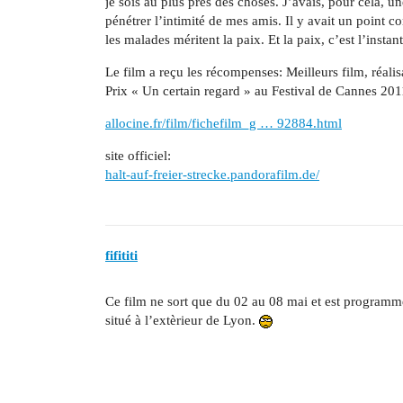
je sois au plus près des choses. J’avais, pour cela, u
pénétrer l’intimité de mes amis. Il y avait un point 
les malades méritent la paix. Et la paix, c’est l’instan
Le film a reçu les récompenses: Meilleurs film, réali
Prix « Un certain regard » au Festival de Cannes 201
allocine.fr/film/fichefilm_g … 92884.html
site officiel:
halt-auf-freier-strecke.pandorafilm.de/
fifititi
Ce film ne sort que du 02 au 08 mai et est programm
situé à l’extèrieur de Lyon.