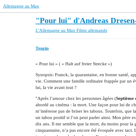
Allemagne au Max
"Pour lui" d'Andreas Dresen-
L'Allemagne au Max
Films allemands
Tenzin
« Pour lui » ( « Halt auf freier Strecke »)
Synopsis: Franck, la quarantaine, en bonne santé, ap
vie. Comment une famille ordinaire frappée par un év
lui, la vie avant tout ?
"Après l’amour chez les personnes âgées (
Septième c
abordé au cinéma : la mort. Une façon pour lui de ch
m’intéresse pas de briser les tabous. Toutefois, que l
un tabou positif si l’on peut parler ainsi. Mon père e
dix ans. Il me semble que la mort, du moins pour la g
cinquantaine, n’a pas encore été évoquée avec tact. Le