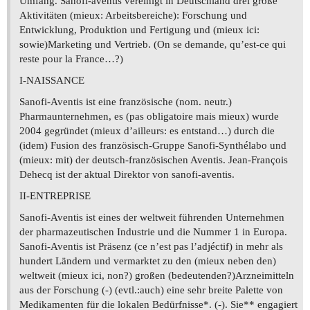
Umfang. Sanofi-aventis vereinigt in Deutschland drei große
Aktivitäten (mieux: Arbeitsbereiche): Forschung und
Entwicklung, Produktion und Fertigung und (mieux ici:
sowie)Marketing und Vertrieb. (On se demande, qu’est-ce qui
reste pour la France…?)
I-NAISSANCE
Sanofi-Aventis ist eine französische (nom. neutr.)
Pharmaunternehmen, es (pas obligatoire mais mieux) wurde
2004 gegründet (mieux d’ailleurs: es entstand…) durch die
(idem) Fusion des französisch-Gruppe Sanofi-Synthélabo und
(mieux: mit) der deutsch-französischen Aventis. Jean-François
Dehecq ist der aktual Direktor von sanofi-aventis.
II-ENTREPRISE
Sanofi-Aventis ist eines der weltweit führenden Unternehmen
der pharmazeutischen Industrie und die Nummer 1 in Europa.
Sanofi-Aventis ist Präsenz (ce n’est pas l’adjéctif) in mehr als
hundert Ländern und vermarktet zu den (mieux neben den)
weltweit (mieux ici, non?) großen (bedeutenden?)Arzneimitteln
aus der Forschung (-) (evtl.:auch) eine sehr breite Palette von
Medikamenten für die lokalen Bedürfnisse*. (-). Sie** engagiert