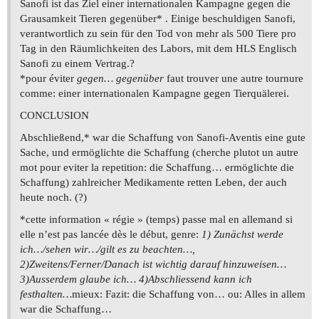
Sanofi ist das Ziel einer internationalen Kampagne gegen die
Grausamkeit Tieren gegenüber* . Einige beschuldigen Sanofi,
verantwortlich zu sein für den Tod von mehr als 500 Tiere pro
Tag in den Räumlichkeiten des Labors, mit dem HLS Englisch
Sanofi zu einem Vertrag.?
*pour éviter
gegen… gegenüber
faut trouver une autre tournure
comme: einer internationalen Kampagne gegen Tierquälerei.
CONCLUSION
Abschließend,* war die Schaffung von Sanofi-Aventis eine gute
Sache, und ermöglichte die Schaffung (cherche plutot un autre
mot pour eviter la repetition: die Schaffung… ermöglichte die
Schaffung) zahlreicher Medikamente retten Leben, der auch
heute noch. (?)
*cette information « régie » (temps) passe mal en allemand si
elle n’est pas lancée dès le début, genre:
1) Zunächst werde
ich…/sehen wir…/gilt es zu beachten…,
2)Zweitens/Ferner/Danach ist wichtig darauf hinzuweisen…
3)Ausserdem glaube ich… 4)Abschliessend kann ich
festhalten…
mieux: Fazit: die Schaffung von… ou: Alles in allem
war die Schaffung…