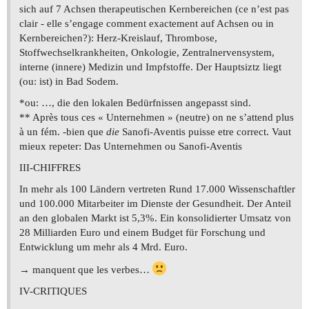
sich auf 7 Achsen therapeutischen Kernbereichen (ce n’est pas
clair - elle s’engage comment exactement auf Achsen ou in
Kernbereichen?): Herz-Kreislauf, Thrombose,
Stoffwechselkrankheiten, Onkologie, Zentralnervensystem,
interne (innere) Medizin und Impfstoffe. Der Hauptsiztz liegt
(ou: ist) in Bad Sodem.
*ou: …, die den lokalen Bedürfnissen angepasst sind.
** Après tous ces « Unternehmen » (neutre) on ne s’attend plus
à un fém. -bien que
die
Sanofi-Aventis puisse etre correct. Vaut
mieux repeter: Das Unternehmen ou Sanofi-Aventis
III-CHIFFRES
In mehr als 100 Ländern vertreten Rund 17.000 Wissenschaftler
und 100.000 Mitarbeiter im Dienste der Gesundheit. Der Anteil
an den globalen Markt ist 5,3%. Ein konsolidierter Umsatz von
28 Milliarden Euro und einem Budget für Forschung und
Entwicklung um mehr als 4 Mrd. Euro.
→ manquent que les verbes…
IV-CRITIQUES