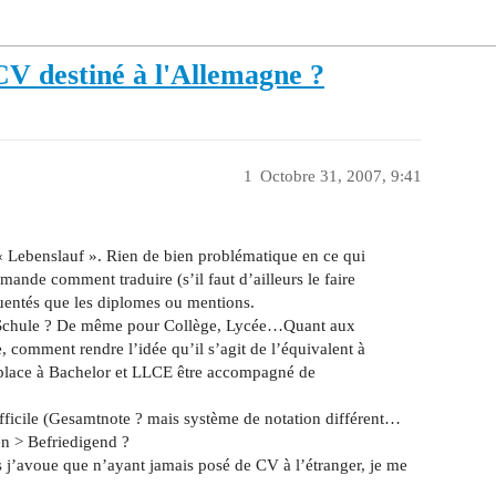
CV destiné à l'Allemagne ?
1
Octobre 31, 2007, 9:41
« Lebenslauf ». Rien de bien problématique en ce qui
ande comment traduire (s’il faut d’ailleurs le faire
quentés que les diplomes ou mentions.
par Schule ? De même pour Collège, Lycée…Quant aux
 comment rendre l’idée qu’il s’agit de l’équivalent à
er place à Bachelor et LLCE être accompagné de
fficile (Gesamtnote ? mais système de notation différent…
en > Befriedigend ?
 j’avoue que n’ayant jamais posé de CV à l’étranger, je me