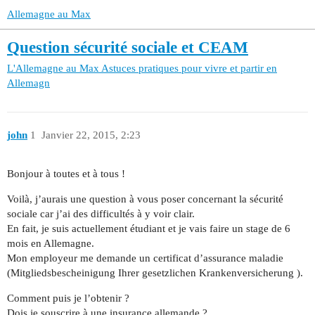
Allemagne au Max
Question sécurité sociale et CEAM
L'Allemagne au Max
Astuces pratiques pour vivre et partir en
Allemagn
john
1
Janvier 22, 2015, 2:23
Bonjour à toutes et à tous !
Voilà, j’aurais une question à vous poser concernant la sécurité
sociale car j’ai des difficultés à y voir clair.
En fait, je suis actuellement étudiant et je vais faire un stage de 6
mois en Allemagne.
Mon employeur me demande un certificat d’assurance maladie
(Mitgliedsbescheinigung Ihrer gesetzlichen Krankenversicherung ).
Comment puis je l’obtenir ?
Dois je souscrire à une insurance allemande ?