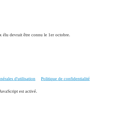
x élu devrait être connu le 1er octobre.
érales d'utilisation
Politique de confidentialité
JavaScript est activé.