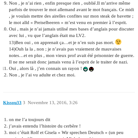
Non , je n’ai rien , enfin presque rien , oublié.Il m’arrive même
parfois de trouver le mot allemand avant le mot français. Ce midi
, je voulais mettre des airelles confites sur mon steak de bavette ;
le mot alld « Preiselbeeren » m’est venu en premier à l’esprit.
Oui , mais je n’ai jamais utilisé mes bases d’anglais pour discuter
avec lui , vu que l’anglais était ma LV2.
13)Ben oui , on apprenait ça…et je n’en suis pas mort.
14)Ouh la la , non ; je n’avais pas vraiement de mauvaises
notes…et en plus , mon vieux prof avait été prisonnier de guerre.
Il ne me serait donc jamais venu à l’esprit de le traiter de nazi.
Oui , alors là , j’en connais un rayon !
Non , je l’ai vu adulte et chez moi.
Kissou33
3
Novembre 13, 2016, 3:26
on me l’a toujours dit
j’avais entendu l’histoire du cerbère !
moi c’était Rolf et Gisela « Wir sprechen Deutsch » (un peu