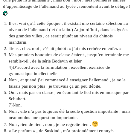
Une petite liste amusante , mais bon , moi , mes premières années
d’apprentissage de l’allemand au lycée , remontent avant le déluge !
Il est vrai qu’à cette époque , il existait une certaine sélection au
niveau de l’allemand ( et du latin.) Aujourd’hui , dans les lycées
des grandes villes , ce serait plutôt au niveau du chinois
mandarin.
Tiens , chez moi , c’était plutôt :« j’ai mis cerbère en enfer. »
Mes premiers bouquins de classe étaient , jusqu’en terminale me
semble-t-il , de la série Bodevin et Isler.
4)D’accord avec la formulation ; excellent exercice de
gymnastique intellectuelle.
Non , et quand j’ai commencé à enseigner l’allemand , je ne le
faisais pas non plus , je trouvais ça un peu débile.
Oui , mais pas en classe ; en écoutant le lied mis en musique par
Schubert.
7)Non.
Non , elle n’a pas toujours été la seule question importante , mais
néammoins une question importante.
Non , rien de rien , non , je ne regrette rien .
« Le parfum » , de Suskind , m’a profondément ennuyé.