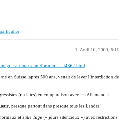
particulier
1
Avril 10, 2009, 6:11
lemagne-au-max.com/forum/d … t4362.html
rne en Suisse, après 500 ans, venait de lever l’interdiction de
réssistes (ou laïcs) en comparaison avec les Allemands:
gueur
, presque partout dans presque tous les Länder!
) normaux et
stille Tage
(« jours silencieux ») avec restrictions