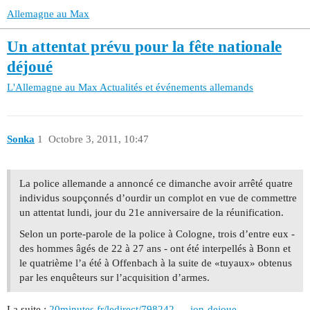
Allemagne au Max
Un attentat prévu pour la fête nationale
déjoué
L'Allemagne au Max
Actualités et événements allemands
Sonka
1
Octobre 3, 2011, 10:47
La police allemande a annoncé ce dimanche avoir arrêté quatre
individus soupçonnés d’ourdir un complot en vue de commettre
un attentat lundi, jour du 21e anniversaire de la réunification.
Selon un porte-parole de la police à Cologne, trois d’entre eux -
des hommes âgés de 22 à 27 ans - ont été interpellés à Bonn et
le quatrième l’a été à Offenbach à la suite de «tuyaux» obtenus
par les enquêteurs sur l’acquisition d’armes.
La suite :
20minutes.fr/ledirect/798242 … ion-dejoue